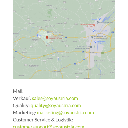
Mail:
Verkauf:
sales@soyaustria.com
Quality:
quality@soyaustria.com
Marketing:
marketing@soyaustria.com
Customer Service & Logistik:
customersupport@soyaustria.com