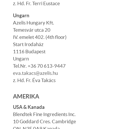
z. Hd. Fr. Terri Eustace
Ungarn
Azelis Hungary Kft.
Temesvár utca 20
IV. emelet 402. (4th floor)
Start Irodaház
1116 Budapest
Ungarn
Tel.Nr. +36 70 613-9447
eva.takacs@azelis.hu
z. Hd.
Fr. Éva Takács
AMERIKA
USA & Kanada
Blendtek Fine Ingredients Inc.
10 Goddard Cres. Cambridge
ON, N3E 0A9 Kanada