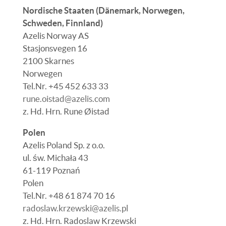
Nordische Staaten (Dänemark, Norwegen,
Schweden, Finnland)
Azelis Norway AS
Stasjonsvegen 16
2100 Skarnes
Norwegen
Tel.Nr. +45 452 633 33
rune.oistad@azelis.com
z. Hd. Hrn.
Rune Øistad
Polen
Azelis Poland Sp. z o.o.
ul. św. Michała 43
61-119 Poznań
Polen
Tel.Nr. +48 61 874 70 16
radoslaw.krzewski@azelis.pl
z. Hd. Hrn.
Radoslaw Krzewski