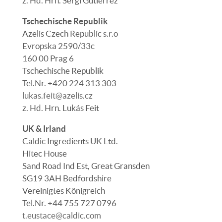
z. Hd. Hrn. Sergi Gutiérrez
Tschechische Republik
Azelis Czech Republic s.r.o
Evropska 2590/33c
160 00 Prag 6
Tschechische Republik
Tel.Nr. +420 224 313 303
lukas.feit@azelis.cz
z. Hd.
Hrn. Lukás Feit
UK & Irland
Caldic Ingredients UK Ltd.
Hitec House
Sand Road Ind Est, Great Gransden
SG19 3AH Bedfordshire
Vereinigtes Königreich
Tel.Nr. +44 755 727 0796
t.eustace@caldic.com