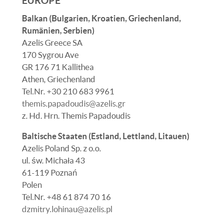
EUROPE
Balkan (Bulgarien, Kroatien, Griechenland,
Rumänien, Serbien)
Azelis Greece SA
170 Sygrou Ave
GR 176 71 Kallithea
Athen, Griechenland
Tel.Nr.
+30 210 683 9961
themis.papadoudis@azelis.gr
z. Hd. Hrn.
Themis Papadoudis
Baltische Staaten (Estland, Lettland, Litauen)
Azelis Poland Sp. z o.o.
ul. św. Michała 43
61-119 Poznań
Polen
Tel.Nr.
+48 61 874 70 16
dzmitry.lohinau@azelis.pl