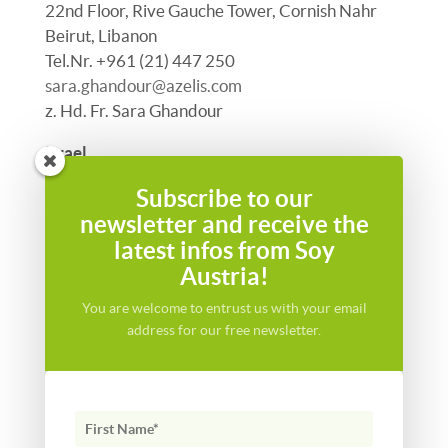
22nd Floor, Rive Gauche Tower, Cornish Nahr
Beirut, Libanon
Tel.Nr. +961 (21) 447 250
sara.ghandour@azelis.com
z. Hd. Fr. Sara Ghandour
Israel
Azelis
Subscribe to our
63 Haneviim st., Ramat Hasharon, POB 116
newsletter and receive the
4710002 Israel
latest infos from Soy
Andrea.Lewin@lidorr.com
Austria!
z. Hd. Fr. Andrea Lewin
You are welcome to entrust us with your email
Türkei
address for our free newsletter.
Azelis Türkiye Head Office
FSM Mah. Poligon Cad.
Buyaka 2 Sit. Kule 1
K:13 Ümraniye Istanbul
Türkei